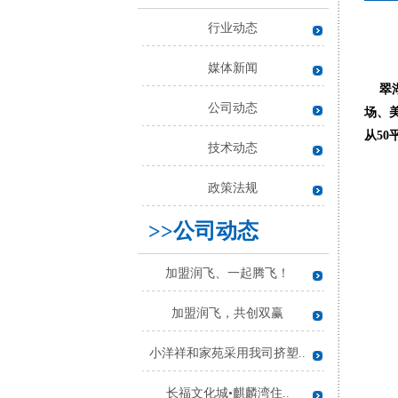
行业动态
媒体新闻
翠湖
公司动态
场、
从50
技术动态
政策法规
>>公司动态
加盟润飞、一起腾飞！
加盟润飞，共创双赢
小洋祥和家苑采用我司挤塑..
长福文化城•麒麟湾住..