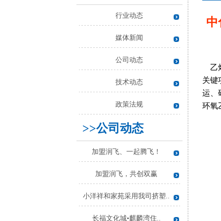
行业动态
中
媒体新闻
公司动态
乙烯
关键
技术动态
运、
政策法规
环氧
>>公司动态
加盟润飞、一起腾飞！
加盟润飞，共创双赢
小洋祥和家苑采用我司挤塑..
长福文化城•麒麟湾住..