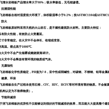
98%
飞憎水岩棉板产品憎水率大于
；吸水率极低，无毛细渗透。
、抗潮湿性能
0.2%
ASTMC1104
ASTMC1
飞岩棉板在相对湿度很大环境下，体积吸湿率小于
；按
或
、防火
飞岩棉板原材料采用天然的火山岩石，是不燃性建筑防火材料。主要防火特征：
具有防火性能，有效防止火势蔓延。
尺寸非常稳定。在火灾中不会伸长、收缩或变形。
1000
耐高温。熔点高于
℃
.
/
在火灾中不会产生烟雾或燃烧液滴
碎片。
在火灾中不会释放有害环境的物质或气体。
、无腐蚀性
PH
7-8
飞岩棉板化学性质稳定，
值为
，呈中性或弱碱性，对碳钢、不锈钢、铝等金属
、健康、环保
CFC
HFC
HCFC
飞岩棉板在生产过程未使用石棉，
、
、
等对环境有害的物质。不会被
机构认定为不致癌物质）。
、节能和减排
于润飞岩棉板的优异性不仅能够达到很好的节能减排的效果，而且能大大提高整个建