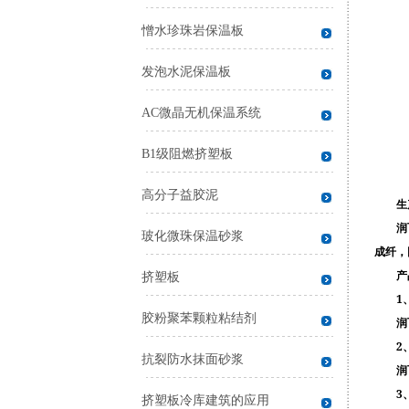
憎水珍珠岩保温板
发泡水泥保温板
AC微晶无机保温系统
B1级阻燃挤塑板
高分子益胶泥
生
润
玻化微珠保温砂浆
成纤，
产
挤塑板
1
胶粉聚苯颗粒粘结剂
润
2
抗裂防水抹面砂浆
润
3
挤塑板冷库建筑的应用