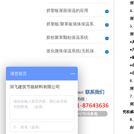
润
4
挤塑板屋面保温的应用
润
挤塑板/聚苯板墙体保温系..
5
润
胶粉聚苯颗粒保温系统
●
●
玻化微珠保温系统(无机保..
●
●
●
请您留言
6
润飞建筑节能材料有限公司
润
7
润
究权威
8
由