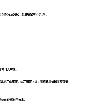
104M
1%
方法测试，质量吸湿率小于
。
材料均无腐蚀。
腐蚀或产生霉变、生产细菌（注：岩棉板已被国际癌症研
筑物的能源利用效率。