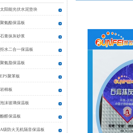
太阳能光伏水泥垫块
聚氨酯保温板
石膏抹灰砂浆
拒水二合一保温板
聚氨脂保温板
EPS聚苯板
岩棉板
泡沫玻璃保温板
酚醛保温板
A级防火无机隔音保温板