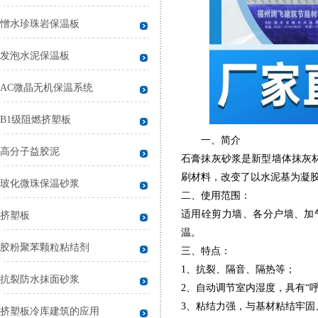
憎水珍珠岩保温板
发泡水泥保温板
AC微晶无机保温系统
B1级阻燃挤塑板
一、简介
高分子益胶泥
石膏抹灰砂浆是新型墙体抹灰
刷材料，改变了以水泥基为凝
玻化微珠保温砂浆
二、使用范围：
适用硂剪力墙、各分户墙、加
挤塑板
温。
胶粉聚苯颗粒粘结剂
三、特点：
1、抗裂、隔音、隔热等；
抗裂防水抹面砂浆
2、自动调节室内湿度，具有“呼
3、粘结力强，与基材粘结牢固
挤塑板冷库建筑的应用