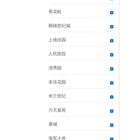
香花畦
顺驰世纪城
上地佳园
人民医院
清秀园
名佳花园
米兰世纪
力天嘉苑
康城
海军小井