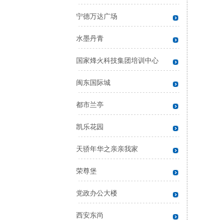
宁德万达广场
水墨丹青
国家烽火科技集团培训中心
闽东国际城
都市兰亭
凯乐花园
天骄年华之亲亲我家
荣尊堡
党政办公大楼
西安东尚