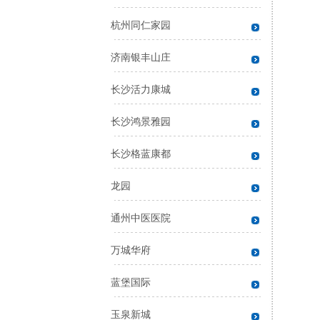
杭州同仁家园
济南银丰山庄
长沙活力康城
长沙鸿景雅园
长沙格蓝康都
龙园
通州中医医院
万城华府
蓝堡国际
玉泉新城