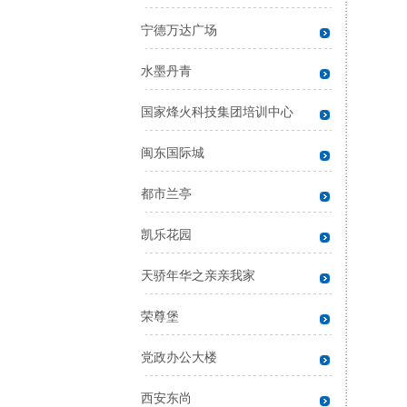
宁德万达广场
水墨丹青
国家烽火科技集团培训中心
闽东国际城
都市兰亭
凯乐花园
天骄年华之亲亲我家
荣尊堡
党政办公大楼
西安东尚