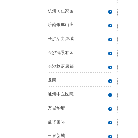
杭州同仁家园
济南银丰山庄
长沙活力康城
长沙鸿景雅园
长沙格蓝康都
龙园
通州中医医院
万城华府
蓝堡国际
玉泉新城