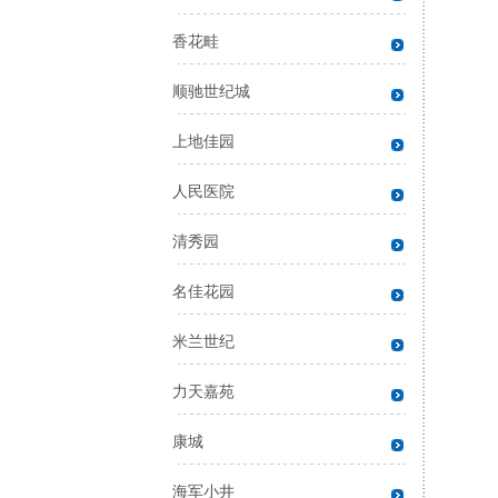
香花畦
顺驰世纪城
上地佳园
建
人民医院
工
结
清秀园
工
名佳花园
米兰世纪
力天嘉苑
康城
海军小井