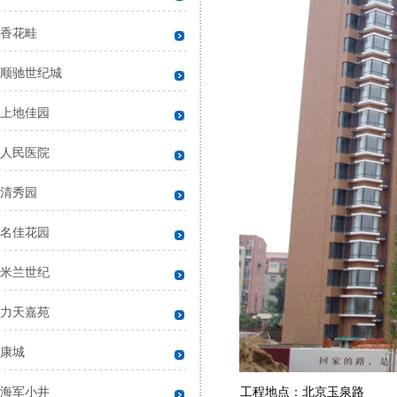
香花畦
顺驰世纪城
上地佳园
人民医院
清秀园
名佳花园
米兰世纪
力天嘉苑
康城
工程地点：北京玉泉路
海军小井